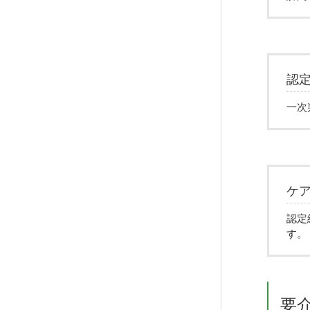
認
一次
ケ
認定
す。
要