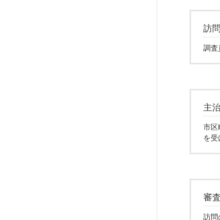
訪
調査
主
市区
を受
審
訪問