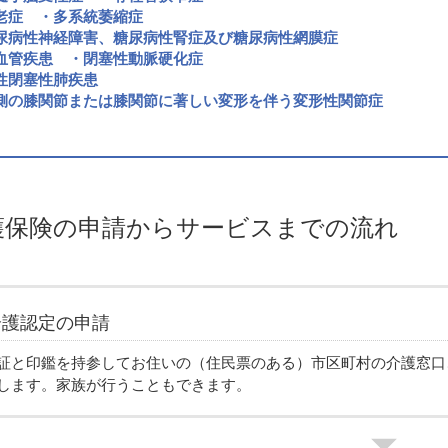
老症 ・多系統萎縮症
尿病性神経障害、糖尿病性腎症及び糖尿病性網膜症
血管疾患 ・閉塞性動脈硬化症
性閉塞性肺疾患
側の膝関節または膝関節に著しい変形を伴う変形性関節症
護保険の申請からサービスまでの流れ
介護認定の申請
証と印鑑を持参してお住いの（住民票のある）市区町村の介護窓口
します。家族が行うこともできます。