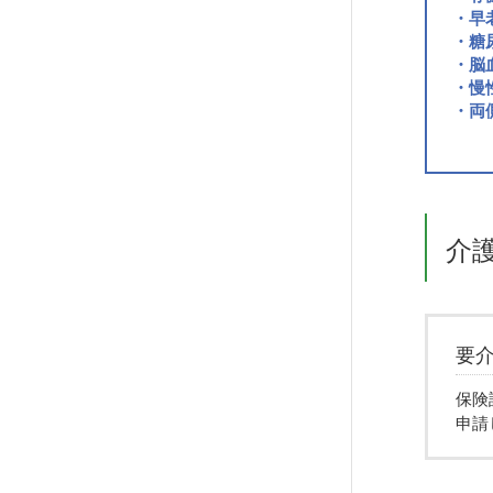
・早
・糖
・脳
・慢
・両
介
要
保険
申請