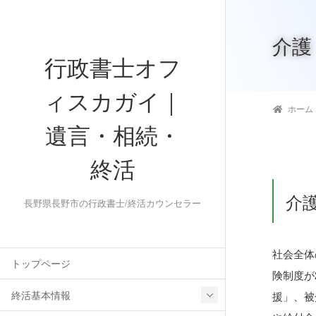
介護
行政書士オフ
ィスカガイ｜
ホーム
遺言・相続・
終活
介
長野県長野市の行政書士/終活カウンセラー
社会全体
トップページ
険制度が
終活基本情報
援」、被