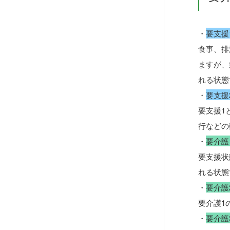
・
要支援
食事、排
ますが、
れる状態
・
要支援
要支援1
行などの
・
要介護
要支援状
れる状態
・
要介護
要介護1
・
要介護