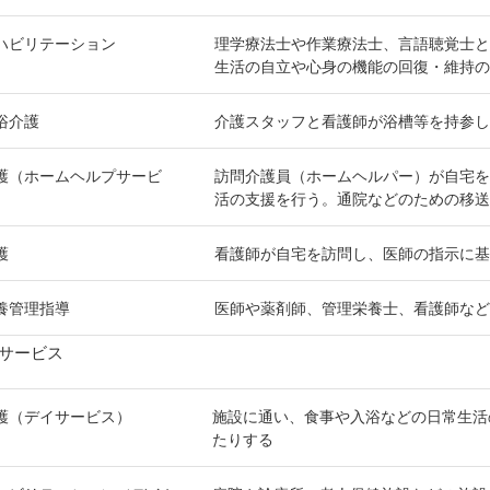
ハビリテーション
理学療法士や作業療法士、言語聴覚士
生活の自立や心身の機能の回復・維持
浴介護
介護スタッフと看護師が浴槽等を持参
護（ホームヘルプサービ
訪問介護員（ホームヘルパー）が自宅
活の支援を行う。通院などのための移
護
看護師が自宅を訪問し、医師の指示に
養管理指導
医師や薬剤師、管理栄養士、看護師な
サービス
護（デイサービス）
施設に通い、食事や入浴などの日常生活
たりする