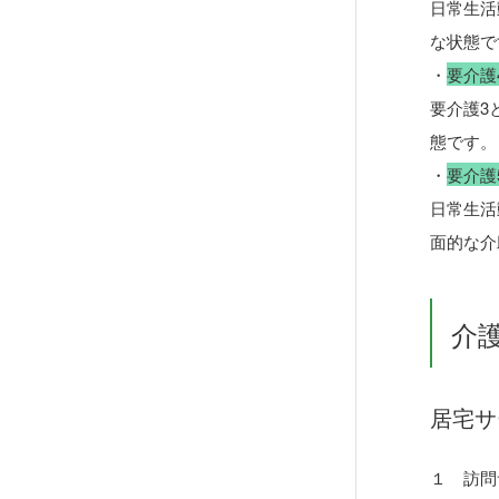
日常生活
な状態で
・
要介護
要介護3
態です。
・
要介護
日常生活
面的な介
介
居宅サ
１ 訪問