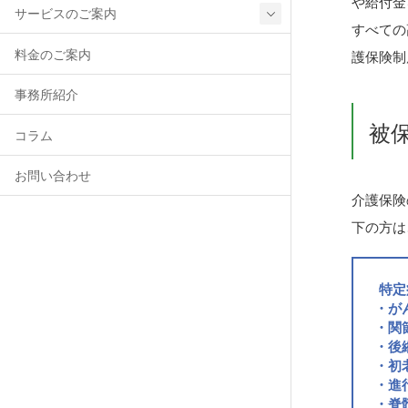
や給付金
サービスのご案内
すべての
料金のご案内
護保険制
事務所紹介
被
コラム
お問い合わせ
介護保険
下の方は
特定
・が
・関
・後
・初
・進
・脊