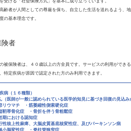
を受ける「社会保険方式」を基本に成り立っています。
高齢者が人間としての尊厳を保ち、自立した生活を送れるよう、
度の基本理念です。
保険者
の被保険者は、４０歳以上の方全員です。サービスの利用ができ
、特定疾病が原因で認定された方のみ利用できます。
疾病（１６種類）
ん（医師が一般に認められている医学的知見に基づき回復の見込み
節リウマチ ・筋萎縮性側索硬化症
縦靭帯骨化症 ・骨折を伴う骨粗鬆症
老期における認知症
行性核上性麻痺、大脳皮質基底核変性症、及びパーキンソン病
髄小脳変性症 ・脊柱管狭窄症