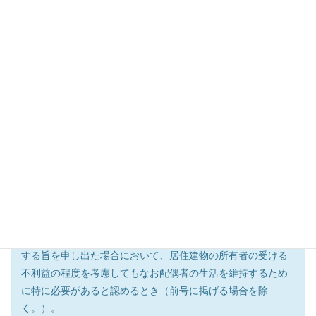
開始の時に居住していた場合において、次の各号のいずれか
に該当するときは、その居住していた建物の全部について無
償で使用及び収益をする権利（以下この章において「配偶者
居住権」という。）を取得する。（中略）
一 遺産の分割によって配偶者居住権を取得するものとされ
たとき。
二 配偶者居住権が遺贈の目的とされたとき。
第１０２９条 （審判による配偶者居住権の取得）
遺産の分割の請求を受けた家庭裁判所は、次に掲げる場合
に限り、配偶者が配偶者居住権を取得する旨を定めることが
できる。
一 共同相続人間に配偶者が配偶者居住権を取得することに
ついて合意が成立しているとき。
二 配偶者が家庭裁判所に対して配偶者居住権の取得を希望
する旨を申し出た場合において、居住建物の所有者の受ける
不利益の程度を考慮してもなお配偶者の生活を維持するため
に特に必要があると認めるとき（前号に掲げる場合を除
く。）。